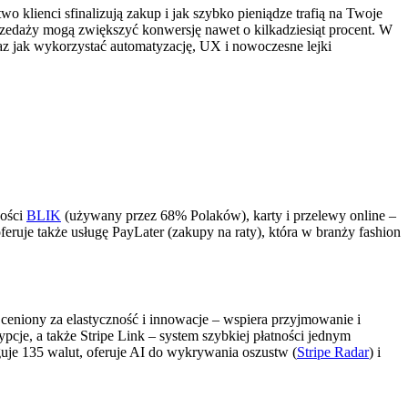
wo klienci sfinalizują zakup i jak szybko pieniądze trafią na Twoje
przedaży mogą zwiększyć konwersję nawet o kilkadziesiąt procent. W
az jak wykorzystać automatyzację, UX i nowoczesne lejki
ności
BLIK
(używany przez 68% Polaków), karty i przelewy online –
feruje także usługę PayLater (zakupy na raty), która w branży fashion
 ceniony za elastyczność i innowacje – wspiera przyjmowanie i
cje, a także Stripe Link – system szybkiej płatności jednym
uje 135 walut, oferuje AI do wykrywania oszustw (
Stripe Radar
) i