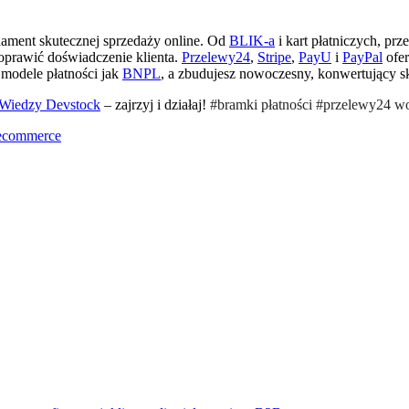
ndament skutecznej sprzedaży online. Od
BLIK-a
i kart płatniczych, prz
poprawić doświadczenie klienta.
Przelewy24
,
Stripe
,
PayU
i
PayPal
ofer
modele płatności jak
BNPL
, a zbudujesz nowoczesny, konwertujący s
 Wiedzy Devstock
– zajrzyj i działaj!
#bramki płatności #przelewy24 wo