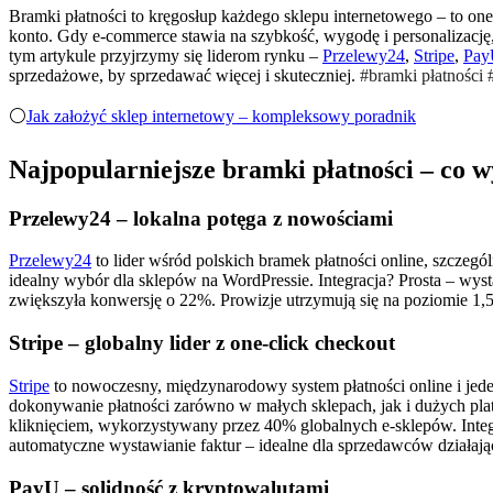
Bramki płatności to kręgosłup każdego sklepu internetowego – to one d
konto. Gdy e-commerce stawia na szybkość, wygodę i personalizację,
tym artykule przyjrzymy się liderom rynku –
Przelewy24
,
Stripe
,
Pay
sprzedażowe, by sprzedawać więcej i skuteczniej.
#bramki płatności 
⚪️
Jak założyć sklep internetowy – kompleksowy poradnik
Najpopularniejsze bramki płatności – co 
Przelewy24 – lokalna potęga z nowościami
Przelewy24
to lider wśród polskich bramek płatności online, szcze
idealny wybór dla sklepów na WordPressie. Integracja? Prosta – wys
zwiększyła konwersję o 22%. Prowizje utrzymują się na poziomie 1,5
Stripe – globalny lider z one-click checkout
Stripe
to nowoczesny, międzynarodowy system płatności online i jeden
dokonywanie płatności zarówno w małych sklepach, jak i dużych platf
kliknięciem, wykorzystywany przez 40% globalnych e-sklepów. Integra
automatyczne wystawianie faktur – idealne dla sprzedawców działają
PayU – solidność z kryptowalutami