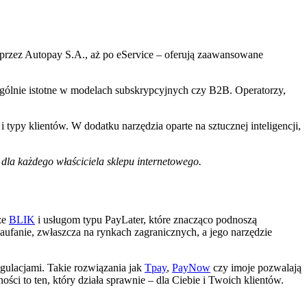
 przez Autopay S.A., aż po eService – oferują zaawansowane
czególnie istotne w modelach subskrypcyjnych czy B2B. Operatorzy,
typy klientów. W dodatku narzędzia oparte na sztucznej inteligencji,
 dla każdego właściciela sklepu internetowego.
ze
BLIK
i usługom typu PayLater, które znacząco podnoszą
zaufanie, zwłaszcza na rynkach zagranicznych, a jego narzędzie
egulacjami. Takie rozwiązania jak
Tpay
,
PayNow
czy imoje pozwalają
ci to ten, który działa sprawnie – dla Ciebie i Twoich klientów.