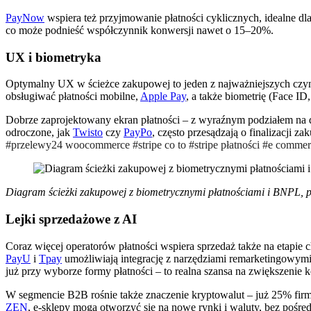
PayNow
wspiera też przyjmowanie płatności cyklicznych, idealne dl
co może podnieść współczynnik konwersji nawet o 15–20%.
UX i biometryka
Optymalny UX w ścieżce zakupowej to jeden z najważniejszych czy
obsługiwać płatności mobilne,
Apple Pay
, a także biometrię (Face ID
Dobrze zaprojektowany ekran płatności – z wyraźnym podziałem na d
odroczone, jak
Twisto
czy
PayPo
, często przesądzają o finalizacji 
#przelewy24 woocommerce #stripe co to #stripe płatności #e commer
Diagram ścieżki zakupowej z biometrycznymi płatnościami i BNPL, po
Lejki sprzedażowe z AI
Coraz więcej operatorów płatności wspiera sprzedaż także na etapie 
PayU
i
Tpay
umożliwiają integrację z narzędziami remarketingowymi
już przy wyborze formy płatności – to realna szansa na zwiększenie 
W segmencie B2B rośnie także znaczenie kryptowalut – już 25% fi
ZEN
, e-sklepy mogą otworzyć się na nowe rynki i waluty, bez pośre