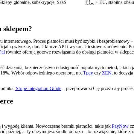
Sklepy globalne, subskrypcje, SaaS
🇵🇱 + EU, stabilna obsł
m sklepem?
lepu internetowego. Proces płatności musi być szybki i bezproblemow
cjalną wtyczkę, dodać klucze API i wykonać testowe zamówienie. Po
Pal
również oferują gotowe rozwiązania do obsługi płatności w sklepach
ść działania, bezpieczeństwo i dostępność popularnych metod, takich 
 o 18%. Wybór odpowiedniego operatora, np.
Tpay
czy
ZEN
, to decyzj
wodnika:
Stripe Integration Guide
– przeprowadzi Cię przez cały proces
erce
i wygodę klienta. Nowoczesne bramki płatności, takie jak
PayNow
c
cić później, a Ty otrzymujesz środki od razu – to rozwiązanie, które 