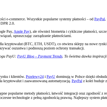
lności e-commerce. Wszystkie popularne systemy płatności – od
PayPal
,
 GDPR 2.0.
ogle Pay,
Apple Pay
), ale również biometria i cykliczne płatności, sz
związań, upraszczając zarządzanie płatnościami.
dla kryptowalut (BTC, ETH, USDT), co otwiera sklepy na nowe rynki i 
krywać oszustwa i podnoszą poziom ochrony transakcji.
blogu PayU:
PayU Blog – Payment Trends
. To świetna dawka inspiracji
ynku i klientów.
Przelewy24
i
PayU
dominują w Polsce dzięki obsłud
 dla kryptowalut i zaawansowaną automatyzacją.
PayPal
z kolei buduje 
pne popularne metody płatności, łatwość integracji oraz zgodność z r
czesne technologie z pełną zgodnością prawną. Najlepszy system płatnoś