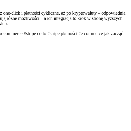
ez one-click i płatności cykliczne, aż po kryptowaluty – odpowiednia
ują różne możliwości – a ich integracja to krok w stronę wyższych
klep.
ocommerce #stripe co to #stripe płatności #e commerce jak zacząć