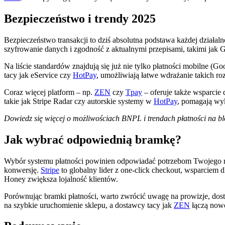
Bezpieczeństwo i trendy 2025
Bezpieczeństwo transakcji to dziś absolutna podstawa każdej działa
szyfrowanie danych i zgodność z aktualnymi przepisami, takimi jak
Na liście standardów znajdują się już nie tylko płatności mobilne (Go
tacy jak eService czy
HotPay
, umożliwiają łatwe wdrażanie takich ro
Coraz więcej platform – np.
ZEN
czy
Tpay
– oferuje także wsparcie 
takie jak Stripe Radar czy autorskie systemy w
HotPay
, pomagają wy
Dowiedz się więcej o możliwościach BNPL i trendach płatności na 
Jak wybrać odpowiednią bramkę?
Wybór systemu płatności powinien odpowiadać potrzebom Twojego r
konwersję.
Stripe
to globalny lider z one-click checkout, wsparciem
Honey zwiększa lojalność klientów.
Porównując bramki płatności, warto zwrócić uwagę na prowizje, dostę
na szybkie uruchomienie sklepu, a dostawcy tacy jak
ZEN
łączą nowo