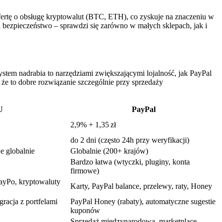
fertę o obsługę kryptowalut (BTC, ETH), co zyskuje na znaczeniu w
 i bezpieczeństwo – sprawdzi się zarówno w małych sklepach, jak i
ystem nadrabia to narzędziami zwiększającymi lojalność, jak PayPal
że to dobre rozwiązanie szczególnie przy sprzedaży
U
PayPal
2,9% + 1,35 zł
do 2 dni (często 24h przy weryfikacji)
e globalnie
Globalnie (200+ krajów)
Bardzo łatwa (wtyczki, pluginy, konta
firmowe)
ayPo, kryptowaluty
Karty, PayPal balance, przelewy, raty, Honey
gracja z portfelami
PayPal Honey (rabaty), automatyczne sugestie
kuponów
Sprzedaż międzynarodowa, marketplace,