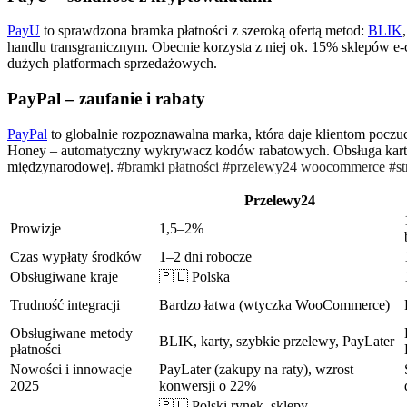
PayU
to sprawdzona bramka płatności z szeroką ofertą metod:
BLIK
handlu transgranicznym. Obecnie korzysta z niej ok. 15% sklepów e-c
dużych platformach sprzedażowych.
PayPal – zaufanie i rabaty
PayPal
to globalnie rozpoznawalna marka, która daje klientom poczuc
Honey – automatyczny wykrywacz kodów rabatowych. Obsługa kart, pr
międzynarodowej.
#bramki płatności #przelewy24 woocommerce #strip
Przelewy24
Prowizje
1,5–2%
Czas wypłaty środków
1–2 dni robocze
Obsługiwane kraje
🇵🇱 Polska
Trudność integracji
Bardzo łatwa (wtyczka WooCommerce)
Obsługiwane metody
BLIK, karty, szybkie przelewy, PayLater
płatności
Nowości i innowacje
PayLater (zakupy na raty), wzrost
2025
konwersji o 22%
🇵🇱 Polski rynek, sklepy