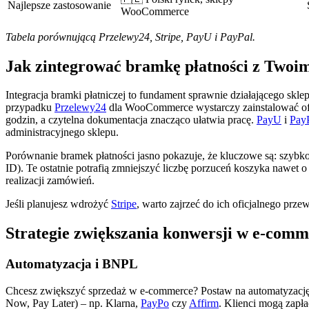
Najlepsze zastosowanie
WooCommerce
Tabela porównującą Przelewy24, Stripe, PayU i PayPal.
Jak zintegrować bramkę płatności z Twoi
Integracja bramki płatniczej to fundament sprawnie działającego sk
przypadku
Przelewy24
dla WooCommerce wystarczy zainstalować ofi
godzin, a czytelna dokumentacja znacząco ułatwia pracę.
PayU
i
Pay
administracyjnego sklepu.
Porównanie bramek płatności jasno pokazuje, że kluczowe są: szybko
ID). Te ostatnie potrafią zmniejszyć liczbę porzuceń koszyka nawet
realizacji zamówień.
Jeśli planujesz wdrożyć
Stripe
, warto zajrzeć do ich oficjalnego prze
Strategie zwiększania konwersji w e-comm
Automatyzacja i BNPL
Chcesz zwiększyć sprzedaż w e-commerce? Postaw na automatyzację 
Now, Pay Later) – np. Klarna,
PayPo
czy
Affirm
. Klienci mogą zapła