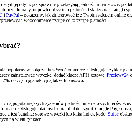
ecydują o tym, jak sprawnie przebiegają płatności internetowe, jak łat
 dobrze dobrany, odpowiedni system płatności i skuteczna strategia s
U
i
PayPal
– pokażemy, jak zintegrować je z Twoim sklepem online or
#przelewy24 woocommerce #stripe co to #stripe płatności
wybrać?
gólnie popularny w połączeniu z WooCommerce. Obsługuje szybkie płat
tarczy zainstalować wtyczkę, dodać klucze API i gotowe.
Przelewy24
o
–2%, co czyni ją atrakcyjną także finansowo.
 z najpopularniejszych systemów płatności internetowych na świecie,
ormach. Obsługuje płatności kartami płatniczymi, Google Pay, subskryp
cja jest banalna: gotowe wtyczki lub kilka linijek kodu.
Stripe
obsług
cych na wielu rynkach.