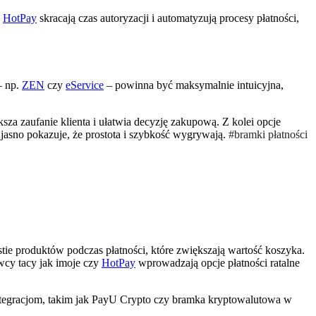
y
HotPay
skracają czas autoryzacji i automatyzują procesy płatności,
– np.
ZEN
czy
eService
– powinna być maksymalnie intuicyjna,
ększa zaufanie klienta i ułatwia decyzję zakupową. Z kolei opcje
 jasno pokazuje, że prostota i szybkość wygrywają.
#bramki płatności
gestie produktów podczas płatności, które zwiększają wartość koszyka.
wcy tacy jak imoje czy
HotPay
wprowadzają opcje płatności ratalne
ntegracjom, takim jak PayU Crypto czy bramka kryptowalutowa w