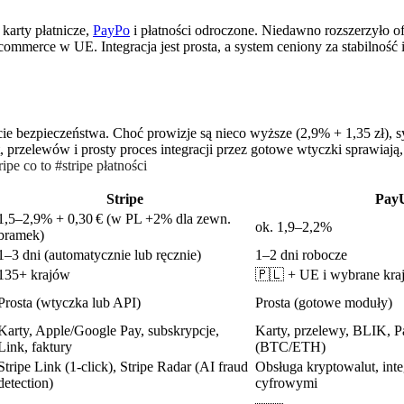
, karty płatnicze,
PayPo
i płatności odroczone. Niedawno rozszerzyło o
ommerce w UE. Integracja jest prosta, a system ceniony za stabilność
ie bezpieczeństwa. Choć prowizje są nieco wyższe (2,9% + 1,35 zł), s
zelewów i prosty proces integracji przez gotowe wtyczki sprawiają, 
e co to #stripe płatności
Stripe
Pay
1,5–2,9% + 0,30 € (w PL +2% dla zewn.
ok. 1,9–2,2%
bramek)
1–3 dni (automatycznie lub ręcznie)
1–2 dni robocze
135+ krajów
🇵🇱 + UE i wybrane kraj
Prosta (wtyczka lub API)
Prosta (gotowe moduły)
Karty, Apple/Google Pay, subskrypcje,
Karty, przelewy, BLIK, P
Link, faktury
(BTC/ETH)
Stripe Link (1-click), Stripe Radar (AI fraud
Obsługa kryptowalut, inte
detection)
cyfrowymi