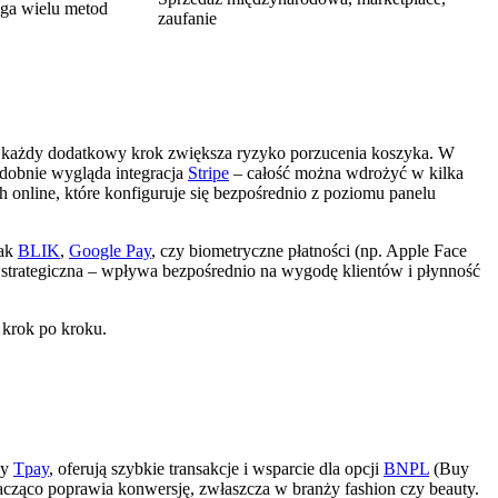
uga wielu metod
zaufanie
y – każdy dodatkowy krok zwiększa ryzyko porzucenia koszyka. W
dobnie wygląda integracja
Stripe
– całość można wdrożyć w kilka
 online, które konfiguruje się bezpośrednio z poziomu panelu
jak
BLIK
,
Google Pay
, czy biometryczne płatności (np. Apple Face
a strategiczna – wpływa bezpośrednio na wygodę klientów i płynność
 krok po kroku.
zy
Tpay
, oferują szybkie transakcje i wsparcie dla opcji
BNPL
(Buy
znacząco poprawia konwersję, zwłaszcza w branży fashion czy beauty.