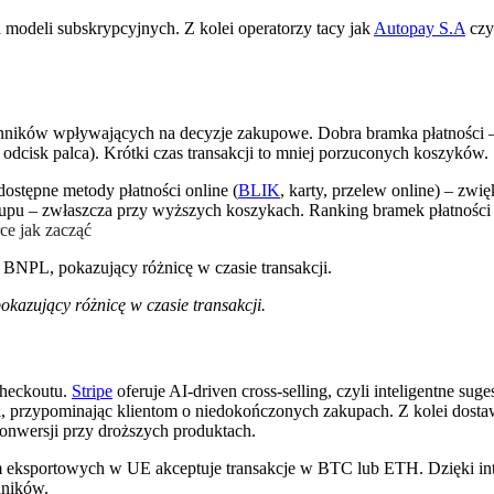
a modeli subskrypcyjnych. Z kolei operatorzy tacy jak
Autopay S.A
cz
nników wpływających na decyzje zakupowe. Dobra bramka płatności 
, odcisk palca). Krótki czas transakcji to mniej porzuconych koszyków.
ostępne metody płatności online (
BLIK
, karty, przelew online) – zwi
zakupu – zwłaszcza przy wyższych koszykach. Ranking bramek płatności
ce jak zacząć
kazujący różnicę w czasie transakcji.
checkoutu.
Stripe
oferuje AI-driven cross-selling, czyli inteligentne su
, przypominając klientom o niedokończonych zakupach. Z kolei dosta
konwersji przy droższych produktach.
rm eksportowych w UE akceptuje transakcje w BTC lub ETH. Dzięki i
dników.