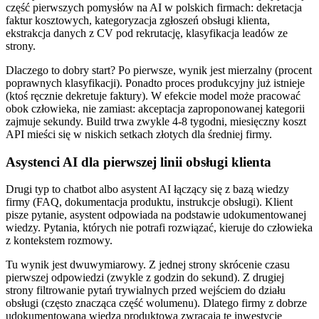
część pierwszych pomysłów na AI w polskich firmach: dekretacja
faktur kosztowych, kategoryzacja zgłoszeń obsługi klienta,
ekstrakcja danych z CV pod rekrutację, klasyfikacja leadów ze
strony.
Dlaczego to dobry start? Po pierwsze, wynik jest mierzalny (procent
poprawnych klasyfikacji). Ponadto proces produkcyjny już istnieje
(ktoś ręcznie dekretuje faktury). W efekcie model może pracować
obok człowieka, nie zamiast: akceptacja zaproponowanej kategorii
zajmuje sekundy. Build trwa zwykle 4-8 tygodni, miesięczny koszt
API mieści się w niskich setkach złotych dla średniej firmy.
Asystenci AI dla pierwszej linii obsługi klienta
Drugi typ to chatbot albo asystent AI łączący się z bazą wiedzy
firmy (FAQ, dokumentacja produktu, instrukcje obsługi). Klient
pisze pytanie, asystent odpowiada na podstawie udokumentowanej
wiedzy. Pytania, których nie potrafi rozwiązać, kieruje do człowieka
z kontekstem rozmowy.
Tu wynik jest dwuwymiarowy. Z jednej strony skrócenie czasu
pierwszej odpowiedzi (zwykle z godzin do sekund). Z drugiej
strony filtrowanie pytań trywialnych przed wejściem do działu
obsługi (często znacząca część wolumenu). Dlatego firmy z dobrze
udokumentowaną wiedzą produktową zwracają tę inwestycję