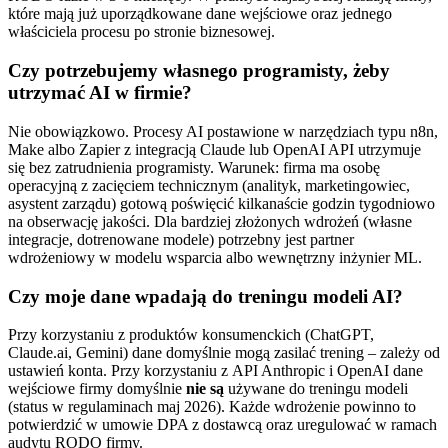
które mają już uporządkowane dane wejściowe oraz jednego
właściciela procesu po stronie biznesowej.
Czy potrzebujemy własnego programisty, żeby
utrzymać AI w firmie?
Nie obowiązkowo. Procesy AI postawione w narzędziach typu n8n,
Make albo Zapier z integracją Claude lub OpenAI API utrzymuje
się bez zatrudnienia programisty. Warunek: firma ma osobę
operacyjną z zacięciem technicznym (analityk, marketingowiec,
asystent zarządu) gotową poświęcić kilkanaście godzin tygodniowo
na obserwację jakości. Dla bardziej złożonych wdrożeń (własne
integracje, dotrenowane modele) potrzebny jest partner
wdrożeniowy w modelu wsparcia albo wewnętrzny inżynier ML.
Czy moje dane wpadają do treningu modeli AI?
Przy korzystaniu z produktów konsumenckich (ChatGPT,
Claude.ai, Gemini) dane domyślnie mogą zasilać trening – zależy od
ustawień konta. Przy korzystaniu z API Anthropic i OpenAI dane
wejściowe firmy domyślnie
nie są
używane do treningu modeli
(status w regulaminach maj 2026). Każde wdrożenie powinno to
potwierdzić w umowie DPA z dostawcą oraz uregulować w ramach
audytu RODO firmy.