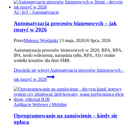
AI / IoT / Automatyzacje
Automatyzacja procesów biznesowych – jak
ruszyć w 2026
Przez
Mateusz Wojdalski
13 maja, 2026
16 lipca, 2026
Automatyzacja procesów biznesowych w 2026: BPA, RPA,
IPA, kroki wdrożenia, narzędzia (n8n, RPA, AI) i realne
widełki kosztów dla firm SMB.
Dowiedz się więcej
Automatyzacja procesów biznesowych –
jak ruszyć w 2026
Aplikacje Webowe i Mobilne
Oprogramowanie na zamówienie – kiedy się
opłaca