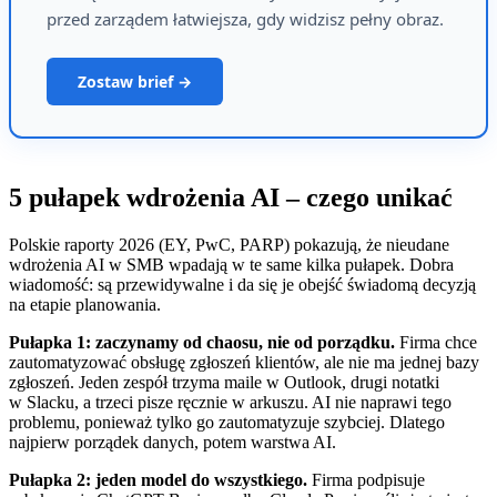
przed zarządem łatwiejsza, gdy widzisz pełny obraz.
Zostaw brief →
5 pułapek wdrożenia AI – czego unikać
Polskie raporty 2026 (EY, PwC, PARP) pokazują, że nieudane
wdrożenia AI w SMB wpadają w te same kilka pułapek. Dobra
wiadomość: są przewidywalne i da się je obejść świadomą decyzją
na etapie planowania.
Pułapka 1: zaczynamy od chaosu, nie od porządku.
Firma chce
zautomatyzować obsługę zgłoszeń klientów, ale nie ma jednej bazy
zgłoszeń. Jeden zespół trzyma maile w Outlook, drugi notatki
w Slacku, a trzeci pisze ręcznie w arkuszu. AI nie naprawi tego
problemu, ponieważ tylko go zautomatyzuje szybciej. Dlatego
najpierw porządek danych, potem warstwa AI.
Pułapka 2: jeden model do wszystkiego.
Firma podpisuje