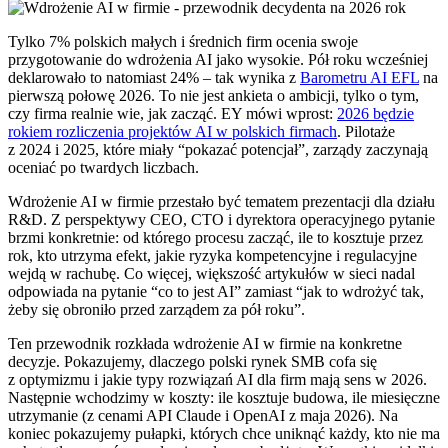
Tylko 7% polskich małych i średnich firm ocenia swoje
przygotowanie do wdrożenia AI jako wysokie. Pół roku wcześniej
deklarowało to natomiast 24% – tak wynika z
Barometru AI EFL
na
pierwszą połowę 2026. To nie jest ankieta o ambicji, tylko o tym,
czy firma realnie wie, jak zacząć. EY mówi wprost:
2026 będzie
rokiem rozliczenia projektów AI w polskich firmach
. Pilotaże
z 2024 i 2025, które miały “pokazać potencjał”, zarządy zaczynają
oceniać po twardych liczbach.
Wdrożenie AI w firmie przestało być tematem prezentacji dla działu
R&D. Z perspektywy CEO, CTO i dyrektora operacyjnego pytanie
brzmi konkretnie: od którego procesu zacząć, ile to kosztuje przez
rok, kto utrzyma efekt, jakie ryzyka kompetencyjne i regulacyjne
wejdą w rachubę. Co więcej, większość artykułów w sieci nadal
odpowiada na pytanie “co to jest AI” zamiast “jak to wdrożyć tak,
żeby się obroniło przed zarządem za pół roku”.
Ten przewodnik rozkłada wdrożenie AI w firmie na konkretne
decyzje. Pokazujemy, dlaczego polski rynek SMB cofa się
z optymizmu i jakie typy rozwiązań AI dla firm mają sens w 2026.
Następnie wchodzimy w koszty: ile kosztuje budowa, ile miesięczne
utrzymanie (z cenami API Claude i OpenAI z maja 2026). Na
koniec pokazujemy pułapki, których chce uniknąć każdy, kto nie ma