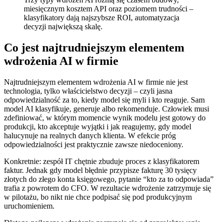
miesięcznym kosztem API oraz poziomem trudności –
klasyfikatory dają najszybsze ROI, automatyzacja
decyzji największą skalę.
Co jest najtrudniejszym elementem
wdrożenia AI w firmie
Najtrudniejszym elementem wdrożenia AI w firmie nie jest
technologia, tylko właścicielstwo decyzji – czyli jasna
odpowiedzialność za to, kiedy model się myli i kto reaguje. Sam
model AI klasyfikuje, generuje albo rekomenduje. Człowiek musi
zdefiniować, w którym momencie wynik modelu jest gotowy do
produkcji, kto akceptuje wyjątki i jak reagujemy, gdy model
halucynuje na realnych danych klienta. W efekcie próg
odpowiedzialności jest praktycznie zawsze niedoceniony.
Konkretnie: zespół IT chętnie zbuduje proces z klasyfikatorem
faktur. Jednak gdy model błędnie przypisze fakturę 30 tysięcy
złotych do złego konta księgowego, pytanie “kto za to odpowiada”
trafia z powrotem do CFO. W rezultacie wdrożenie zatrzymuje się
w pilotażu, bo nikt nie chce podpisać się pod produkcyjnym
uruchomieniem.