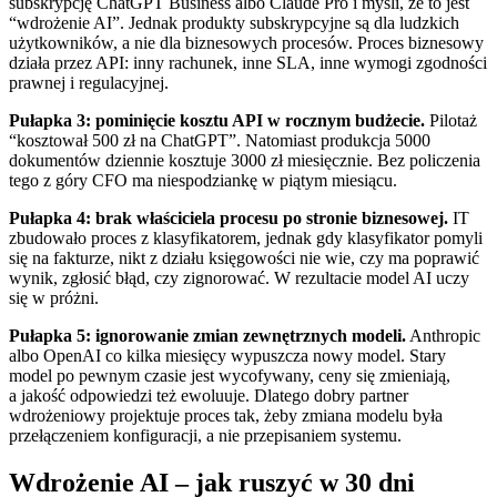
subskrypcję ChatGPT Business albo Claude Pro i myśli, że to jest
“wdrożenie AI”. Jednak produkty subskrypcyjne są dla ludzkich
użytkowników, a nie dla biznesowych procesów. Proces biznesowy
działa przez API: inny rachunek, inne SLA, inne wymogi zgodności
prawnej i regulacyjnej.
Pułapka 3: pominięcie kosztu API w rocznym budżecie.
Pilotaż
“kosztował 500 zł na ChatGPT”. Natomiast produkcja 5000
dokumentów dziennie kosztuje 3000 zł miesięcznie. Bez policzenia
tego z góry CFO ma niespodziankę w piątym miesiącu.
Pułapka 4: brak właściciela procesu po stronie biznesowej.
IT
zbudowało proces z klasyfikatorem, jednak gdy klasyfikator pomyli
się na fakturze, nikt z działu księgowości nie wie, czy ma poprawić
wynik, zgłosić błąd, czy zignorować. W rezultacie model AI uczy
się w próżni.
Pułapka 5: ignorowanie zmian zewnętrznych modeli.
Anthropic
albo OpenAI co kilka miesięcy wypuszcza nowy model. Stary
model po pewnym czasie jest wycofywany, ceny się zmieniają,
a jakość odpowiedzi też ewoluuje. Dlatego dobry partner
wdrożeniowy projektuje proces tak, żeby zmiana modelu była
przełączeniem konfiguracji, a nie przepisaniem systemu.
Wdrożenie AI – jak ruszyć w 30 dni