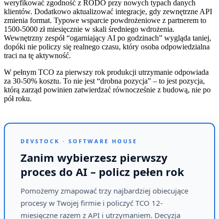
weryfikować zgodność z RODO przy nowych typach danych
klientów. Dodatkowo aktualizować integracje, gdy zewnętrzne API
zmienia format. Typowe wsparcie powdrożeniowe z partnerem to
1500-5000 zł miesięcznie w skali średniego wdrożenia.
Wewnętrzny zespół “ogarniający AI po godzinach” wygląda taniej,
dopóki nie policzy się realnego czasu, który osoba odpowiedzialna
traci na tę aktywność.
W pełnym TCO za pierwszy rok produkcji utrzymanie odpowiada
za 30-50% kosztu. To nie jest “drobna pozycja” – to jest pozycja,
którą zarząd powinien zatwierdzać równocześnie z budową, nie po
pół roku.
DEVSTOCK · SOFTWARE HOUSE
Zanim wybierzesz pierwszy
proces do AI – policz pełen rok
Pomożemy zmapować trzy najbardziej obiecujące
procesy w Twojej firmie i policzyć TCO 12-
miesięczne razem z API i utrzymaniem. Decyzja