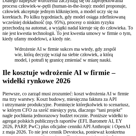
Dlatego najlepsze wdrożenia zaczynają się od zaprojektowania
procesu człowiek-w-pętli (human-in-the-loop): model proponuje,
człowiek akceptuje jednym kliknięciem, a model uczy się na
korektach. Po kilku tygodniach, gdy model osiąga zdefiniowaną
wcześniej dokładność (np. 95%), procesy o niskim ryzyku
przechodzą na automat, a wyjątki nadal kieruje się do człowieka. To
nie jest kwestia technologii. To jest kwestia umowy w firmie o tym,
kiedy ufamy modelowi, a kiedy nie.
Wdrożenie AI w firmie sukces ma wtedy, gdy zespół
wie, którą decyzję wziął na siebie człowiek, a którą
model, i potrafi tę granicę zmieniać w miarę nauki.
Ile kosztuje wdrożenie AI w firmie –
widełki rynkowe 2026
Pierwsze, co zarząd musi zrozumieć: koszt wdrożenia AI w firmie
ma trzy warstwy. Koszt budowy, miesięczna faktura za API
i utrzymanie produkcyjne. Pominięcie którejkolwiek to scenariusz,
w którym CFO za sześć miesięcy pyta, dlaczego “tani projekt”
nagle pochłania jednorazowy budżet rocznie. Poniższe widełki to
agregat polskich publicznych raportów (EFL Barometr AI, EY
2026, PARP, PwC) plus oficjalne cenniki API Anthropic i OpenAI
z maja 2026. To nie jest cennik Devstocka, ponieważ konkretna