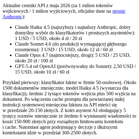
Aktualne cenniki API z maja 2026 (za 1 milion tokenów
wejściowych / 1 milion wyjściowych, oficjalne dane na
stronie
Anthropic
):
Claude Haiku 4.5 (najszybszy i najtańszy Anthropic, dobry
domyślny wybór do klasyfikatorów i prostszych asystentów):
1 USD / 5 USD, około 4 zł / 20 zł
Claude Sonnet 4.6 (do produkcji wymagającej głębszego
rozumienia): 3 USD / 15 USD, około 12 zł / 60 zł
Claude Opus 4.7 (najmocniejszy, drogi): 5 USD / 25 USD,
około 20 zł / 100 zł
GPT-5.4 od OpenAI (porównywalny do Sonnet): 2,50 USD /
15 USD, około 10 zł / 60 zł
Przykład pierwszy: klasyfikator faktur w firmie 50-osobowej. Około
1500 dokumentów miesięcznie, model Haiku 4.5 (wystarcza dla
klasyfikacji), średnio 2 tysiące tokenów wejścia plus 500 wyjścia na
dokument. Po włączeniu cache promptu dla powtarzanej stałej
instrukcji systemowej miesięczna faktura za API mieści się
w przedziale 20-150 złotych. Z kolei asystent AI obsługujący 5
tysięcy rozmów miesięcznie ze średnio 6 wymianami wiadomości to
koszt 150-900 złotych przy rozsądnym limitowaniu kontekstu
i cache. Natomiast agent podejmujący decyzje z dłuższymi
kontekstami idzie w przedział 300-2500 złotych.