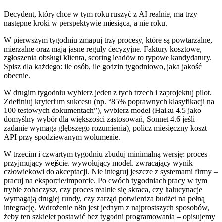
Decydent, który chce w tym roku ruszyć z AI realnie, ma trzy
następne kroki w perspektywie miesiąca, a nie roku.
W pierwszym tygodniu zmapuj trzy procesy, które są powtarzalne,
mierzalne oraz mają jasne reguły decyzyjne. Faktury kosztowe,
zgłoszenia obsługi klienta, scoring leadów to typowe kandydatury.
Spisz dla każdego: ile osób, ile godzin tygodniowo, jaka jakość
obecnie.
W drugim tygodniu wybierz jeden z tych trzech i zaprojektuj pilot.
Zdefiniuj kryterium sukcesu (np. “85% poprawnych klasyfikacji na
100 testowych dokumentach”), wybierz model (Haiku 4.5 jako
domyślny wybór dla większości zastosowań, Sonnet 4.6 jeśli
zadanie wymaga głębszego rozumienia), policz miesięczny koszt
API przy spodziewanym wolumenie.
W trzecim i czwartym tygodniu zbuduj minimalną wersję: proces
przyjmujący wejście, wywołujący model, zwracający wynik
człowiekowi do akceptacji. Nie integruj jeszcze z systemami firmy –
pracuj na eksporcie/imporcie. Po dwóch tygodniach pracy w tym
trybie zobaczysz, czy proces realnie się skraca, czy halucynacje
wymagają drugiej rundy, czy zarząd potwierdza budżet na pełną
integrację. Wdrożenie n8n jest jednym z najprostszych sposobów,
żeby ten szkielet postawić bez tygodni programowania – opisujemy