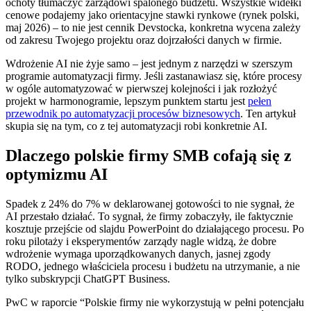
ochoty tłumaczyć zarządowi spalonego budżetu. Wszystkie widełki
cenowe podajemy jako orientacyjne stawki rynkowe (rynek polski,
maj 2026) – to nie jest cennik Devstocka, konkretna wycena zależy
od zakresu Twojego projektu oraz dojrzałości danych w firmie.
Wdrożenie AI nie żyje samo – jest jednym z narzędzi w szerszym
programie automatyzacji firmy. Jeśli zastanawiasz się, które procesy
w ogóle automatyzować w pierwszej kolejności i jak rozłożyć
projekt w harmonogramie, lepszym punktem startu jest
pełen
przewodnik po automatyzacji procesów biznesowych
. Ten artykuł
skupia się na tym, co z tej automatyzacji robi konkretnie AI.
Dlaczego polskie firmy SMB cofają się z
optymizmu AI
Spadek z 24% do 7% w deklarowanej gotowości to nie sygnał, że
AI przestało działać. To sygnał, że firmy zobaczyły, ile faktycznie
kosztuje przejście od slajdu PowerPoint do działającego procesu. Po
roku pilotaży i eksperymentów zarządy nagle widzą, że dobre
wdrożenie wymaga uporządkowanych danych, jasnej zgody
RODO, jednego właściciela procesu i budżetu na utrzymanie, a nie
tylko subskrypcji ChatGPT Business.
PwC w raporcie “Polskie firmy nie wykorzystują w pełni potencjału