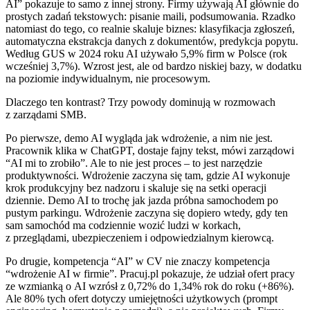
AI” pokazuje to samo z innej strony. Firmy używają AI głównie do
prostych zadań tekstowych: pisanie maili, podsumowania. Rzadko
natomiast do tego, co realnie skaluje biznes: klasyfikacja zgłoszeń,
automatyczna ekstrakcja danych z dokumentów, predykcja popytu.
Według GUS w 2024 roku AI używało 5,9% firm w Polsce (rok
wcześniej 3,7%). Wzrost jest, ale od bardzo niskiej bazy, w dodatku
na poziomie indywidualnym, nie procesowym.
Dlaczego ten kontrast? Trzy powody dominują w rozmowach
z zarządami SMB.
Po pierwsze, demo AI wygląda jak wdrożenie, a nim nie jest.
Pracownik klika w ChatGPT, dostaje fajny tekst, mówi zarządowi
“AI mi to zrobiło”. Ale to nie jest proces – to jest narzędzie
produktywności. Wdrożenie zaczyna się tam, gdzie AI wykonuje
krok produkcyjny bez nadzoru i skaluje się na setki operacji
dziennie. Demo AI to trochę jak jazda próbna samochodem po
pustym parkingu. Wdrożenie zaczyna się dopiero wtedy, gdy ten
sam samochód ma codziennie wozić ludzi w korkach,
z przeglądami, ubezpieczeniem i odpowiedzialnym kierowcą.
Po drugie, kompetencja “AI” w CV nie znaczy kompetencja
“wdrożenie AI w firmie”. Pracuj.pl pokazuje, że udział ofert pracy
ze wzmianką o AI wzrósł z 0,72% do 1,34% rok do roku (+86%).
Ale 80% tych ofert dotyczy umiejętności użytkowych (prompt