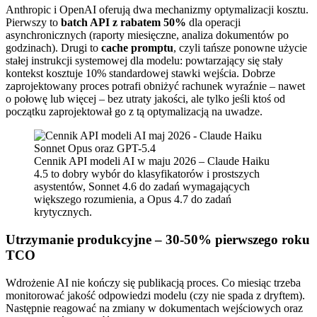
Anthropic i OpenAI oferują dwa mechanizmy optymalizacji kosztu.
Pierwszy to
batch API z rabatem 50%
dla operacji
asynchronicznych (raporty miesięczne, analiza dokumentów po
godzinach). Drugi to
cache promptu
, czyli tańsze ponowne użycie
stałej instrukcji systemowej dla modelu: powtarzający się stały
kontekst kosztuje 10% standardowej stawki wejścia. Dobrze
zaprojektowany proces potrafi obniżyć rachunek wyraźnie – nawet
o połowę lub więcej – bez utraty jakości, ale tylko jeśli ktoś od
początku zaprojektował go z tą optymalizacją na uwadze.
Cennik API modeli AI w maju 2026 – Claude Haiku
4.5 to dobry wybór do klasyfikatorów i prostszych
asystentów, Sonnet 4.6 do zadań wymagających
większego rozumienia, a Opus 4.7 do zadań
krytycznych.
Utrzymanie produkcyjne – 30-50% pierwszego roku
TCO
Wdrożenie AI nie kończy się publikacją proces. Co miesiąc trzeba
monitorować jakość odpowiedzi modelu (czy nie spada z dryftem).
Następnie reagować na zmiany w dokumentach wejściowych oraz