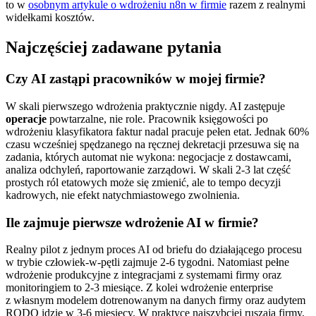
to w
osobnym artykule o wdrożeniu n8n w firmie
razem z realnymi
widełkami kosztów.
Najczęściej zadawane pytania
Czy AI zastąpi pracowników w mojej firmie?
W skali pierwszego wdrożenia praktycznie nigdy. AI zastępuje
operacje
powtarzalne, nie role. Pracownik księgowości po
wdrożeniu klasyfikatora faktur nadal pracuje pełen etat. Jednak 60%
czasu wcześniej spędzanego na ręcznej dekretacji przesuwa się na
zadania, których automat nie wykona: negocjacje z dostawcami,
analiza odchyleń, raportowanie zarządowi. W skali 2-3 lat część
prostych ról etatowych może się zmienić, ale to tempo decyzji
kadrowych, nie efekt natychmiastowego zwolnienia.
Ile zajmuje pierwsze wdrożenie AI w firmie?
Realny pilot z jednym proces AI od briefu do działającego procesu
w trybie człowiek-w-pętli zajmuje 2-6 tygodni. Natomiast pełne
wdrożenie produkcyjne z integracjami z systemami firmy oraz
monitoringiem to 2-3 miesiące. Z kolei wdrożenie enterprise
z własnym modelem dotrenowanym na danych firmy oraz audytem
RODO idzie w 3-6 miesięcy. W praktyce najszybciej ruszają firmy,