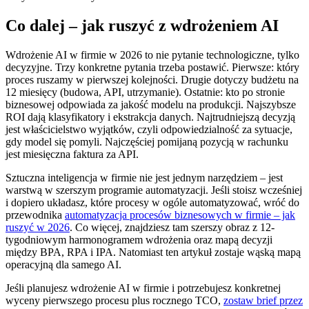
Co dalej – jak ruszyć z wdrożeniem AI
Wdrożenie AI w firmie w 2026 to nie pytanie technologiczne, tylko
decyzyjne. Trzy konkretne pytania trzeba postawić. Pierwsze: który
proces ruszamy w pierwszej kolejności. Drugie dotyczy budżetu na
12 miesięcy (budowa, API, utrzymanie). Ostatnie: kto po stronie
biznesowej odpowiada za jakość modelu na produkcji. Najszybsze
ROI dają klasyfikatory i ekstrakcja danych. Najtrudniejszą decyzją
jest właścicielstwo wyjątków, czyli odpowiedzialność za sytuacje,
gdy model się pomyli. Najczęściej pomijaną pozycją w rachunku
jest miesięczna faktura za API.
Sztuczna inteligencja w firmie nie jest jednym narzędziem – jest
warstwą w szerszym programie automatyzacji. Jeśli stoisz wcześniej
i dopiero układasz, które procesy w ogóle automatyzować, wróć do
przewodnika
automatyzacja procesów biznesowych w firmie – jak
ruszyć w 2026
. Co więcej, znajdziesz tam szerszy obraz z 12-
tygodniowym harmonogramem wdrożenia oraz mapą decyzji
między BPA, RPA i IPA. Natomiast ten artykuł zostaje wąską mapą
operacyjną dla samego AI.
Jeśli planujesz wdrożenie AI w firmie i potrzebujesz konkretnej
wyceny pierwszego procesu plus rocznego TCO,
zostaw brief przez