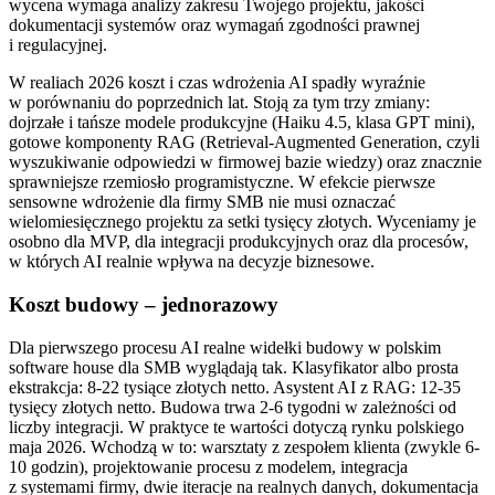
wycena wymaga analizy zakresu Twojego projektu, jakości
dokumentacji systemów oraz wymagań zgodności prawnej
i regulacyjnej.
W realiach 2026 koszt i czas wdrożenia AI spadły wyraźnie
w porównaniu do poprzednich lat. Stoją za tym trzy zmiany:
dojrzałe i tańsze modele produkcyjne (Haiku 4.5, klasa GPT mini),
gotowe komponenty RAG (Retrieval-Augmented Generation, czyli
wyszukiwanie odpowiedzi w firmowej bazie wiedzy) oraz znacznie
sprawniejsze rzemiosło programistyczne. W efekcie pierwsze
sensowne wdrożenie dla firmy SMB nie musi oznaczać
wielomiesięcznego projektu za setki tysięcy złotych. Wyceniamy je
osobno dla MVP, dla integracji produkcyjnych oraz dla procesów,
w których AI realnie wpływa na decyzje biznesowe.
Koszt budowy – jednorazowy
Dla pierwszego procesu AI realne widełki budowy w polskim
software house dla SMB wyglądają tak. Klasyfikator albo prosta
ekstrakcja: 8-22 tysiące złotych netto. Asystent AI z RAG: 12-35
tysięcy złotych netto. Budowa trwa 2-6 tygodni w zależności od
liczby integracji. W praktyce te wartości dotyczą rynku polskiego
maja 2026. Wchodzą w to: warsztaty z zespołem klienta (zwykle 6-
10 godzin), projektowanie procesu z modelem, integracja
z systemami firmy, dwie iteracje na realnych danych, dokumentacja