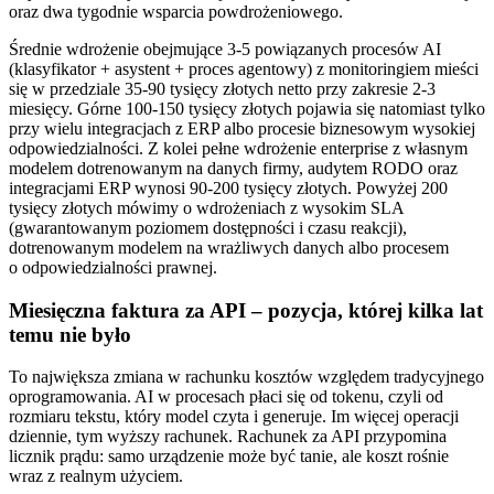
oraz dwa tygodnie wsparcia powdrożeniowego.
Średnie wdrożenie obejmujące 3-5 powiązanych procesów AI
(klasyfikator + asystent + proces agentowy) z monitoringiem mieści
się w przedziale 35-90 tysięcy złotych netto przy zakresie 2-3
miesięcy. Górne 100-150 tysięcy złotych pojawia się natomiast tylko
przy wielu integracjach z ERP albo procesie biznesowym wysokiej
odpowiedzialności. Z kolei pełne wdrożenie enterprise z własnym
modelem dotrenowanym na danych firmy, audytem RODO oraz
integracjami ERP wynosi 90-200 tysięcy złotych. Powyżej 200
tysięcy złotych mówimy o wdrożeniach z wysokim SLA
(gwarantowanym poziomem dostępności i czasu reakcji),
dotrenowanym modelem na wrażliwych danych albo procesem
o odpowiedzialności prawnej.
Miesięczna faktura za API – pozycja, której kilka lat
temu nie było
To największa zmiana w rachunku kosztów względem tradycyjnego
oprogramowania. AI w procesach płaci się od tokenu, czyli od
rozmiaru tekstu, który model czyta i generuje. Im więcej operacji
dziennie, tym wyższy rachunek. Rachunek za API przypomina
licznik prądu: samo urządzenie może być tanie, ale koszt rośnie
wraz z realnym użyciem.