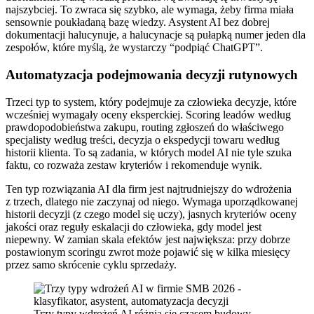
najszybciej. To zwraca się szybko, ale wymaga, żeby firma miała
sensownie poukładaną bazę wiedzy. Asystent AI bez dobrej
dokumentacji halucynuje, a halucynacje są pułapką numer jeden dla
zespołów, które myślą, że wystarczy “podpiąć ChatGPT”.
Automatyzacja podejmowania decyzji rutynowych
Trzeci typ to system, który podejmuje za człowieka decyzje, które
wcześniej wymagały oceny eksperckiej. Scoring leadów według
prawdopodobieństwa zakupu, routing zgłoszeń do właściwego
specjalisty według treści, decyzja o ekspedycji towaru według
historii klienta. To są zadania, w których model AI nie tyle szuka
faktu, co rozważa zestaw kryteriów i rekomenduje wynik.
Ten typ rozwiązania AI dla firm jest najtrudniejszy do wdrożenia
z trzech, dlatego nie zaczynaj od niego. Wymaga uporządkowanej
historii decyzji (z czego model się uczy), jasnych kryteriów oceny
jakości oraz reguły eskalacji do człowieka, gdy model jest
niepewny. W zamian skala efektów jest największa: przy dobrze
postawionym scoringu zwrot może pojawić się w kilka miesięcy
przez samo skrócenie cyklu sprzedaży.
Trzy typy wdrożeń AI różnią się czasem budowy,