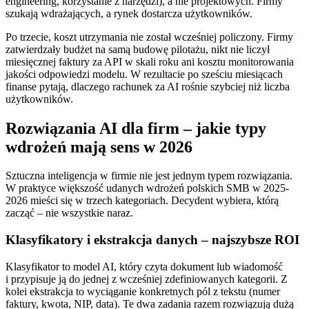
engineering, korzystanie z narzędzi), a nie projektowych. Firmy
szukają wdrażających, a rynek dostarcza użytkowników.
Po trzecie, koszt utrzymania nie został wcześniej policzony. Firmy
zatwierdzały budżet na samą budowę pilotażu, nikt nie liczył
miesięcznej faktury za API w skali roku ani kosztu monitorowania
jakości odpowiedzi modelu. W rezultacie po sześciu miesiącach
finanse pytają, dlaczego rachunek za AI rośnie szybciej niż liczba
użytkowników.
Rozwiązania AI dla firm – jakie typy
wdrożeń mają sens w 2026
Sztuczna inteligencja w firmie nie jest jednym typem rozwiązania.
W praktyce większość udanych wdrożeń polskich SMB w 2025-
2026 mieści się w trzech kategoriach. Decydent wybiera, którą
zacząć – nie wszystkie naraz.
Klasyfikatory i ekstrakcja danych – najszybsze ROI
Klasyfikator to model AI, który czyta dokument lub wiadomość
i przypisuje ją do jednej z wcześniej zdefiniowanych kategorii. Z
kolei ekstrakcja to wyciąganie konkretnych pól z tekstu (numer
faktury, kwota, NIP, data). Te dwa zadania razem rozwiązują dużą