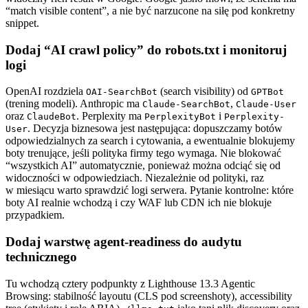
“match visible content”, a nie być narzucone na siłę pod konkretny
snippet.
Dodaj “AI crawl policy” do robots.txt i monitoruj
logi
OpenAI rozdziela
(search visibility) od
OAI-SearchBot
GPTBot
(trening modeli). Anthropic ma
,
Claude-SearchBot
Claude-User
oraz
. Perplexity ma
i
ClaudeBot
PerplexityBot
Perplexity-
. Decyzja biznesowa jest następująca: dopuszczamy botów
User
odpowiedzialnych za search i cytowania, a ewentualnie blokujemy
boty trenujące, jeśli polityka firmy tego wymaga. Nie blokować
“wszystkich AI” automatycznie, ponieważ można odciąć się od
widoczności w odpowiedziach. Niezależnie od polityki, raz
w miesiącu warto sprawdzić logi serwera. Pytanie kontrolne: które
boty AI realnie wchodzą i czy WAF lub CDN ich nie blokuje
przypadkiem.
Dodaj warstwę agent-readiness do audytu
technicznego
Tu wchodzą cztery podpunkty z Lighthouse 13.3 Agentic
Browsing: stabilność layoutu (CLS pod screenshoty), accessibility