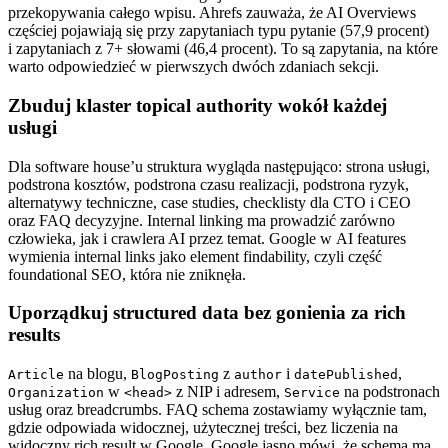
przekopywania całego wpisu. Ahrefs zauważa, że AI Overviews
częściej pojawiają się przy zapytaniach typu pytanie (57,9 procent)
i zapytaniach z 7+ słowami (46,4 procent). To są zapytania, na które
warto odpowiedzieć w pierwszych dwóch zdaniach sekcji.
Zbuduj klaster topical authority wokół każdej
usługi
Dla software house’u struktura wygląda następująco: strona usługi,
podstrona kosztów, podstrona czasu realizacji, podstrona ryzyk,
alternatywy techniczne, case studies, checklisty dla CTO i CEO
oraz FAQ decyzyjne. Internal linking ma prowadzić zarówno
człowieka, jak i crawlera AI przez temat. Google w AI features
wymienia internal links jako element findability, czyli część
foundational SEO, która nie zniknęła.
Uporządkuj structured data bez gonienia za rich
results
na blogu,
z
i
,
Article
BlogPosting
author
datePublished
w
z NIP i adresem,
na podstronach
Organization
<head>
Service
usług oraz breadcrumbs. FAQ schema zostawiamy wyłącznie tam,
gdzie odpowiada widocznej, użytecznej treści, bez liczenia na
widoczny rich result w Google. Google jasno mówi, że schema ma