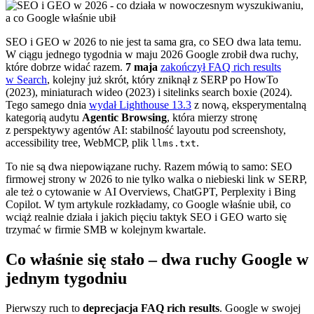
SEO i GEO w 2026 to nie jest ta sama gra, co SEO dwa lata temu.
W ciągu jednego tygodnia w maju 2026 Google zrobił dwa ruchy,
które dobrze widać razem.
7 maja
zakończył FAQ rich results
w Search
, kolejny już skrót, który zniknął z SERP po HowTo
(2023), miniaturach wideo (2023) i sitelinks search boxie (2024).
Tego samego dnia
wydał Lighthouse 13.3
z nową, eksperymentalną
kategorią audytu
Agentic Browsing
, która mierzy stronę
z perspektywy agentów AI: stabilność layoutu pod screenshoty,
accessibility tree, WebMCP, plik
.
llms.txt
To nie są dwa niepowiązane ruchy. Razem mówią to samo: SEO
firmowej strony w 2026 to nie tylko walka o niebieski link w SERP,
ale też o cytowanie w AI Overviews, ChatGPT, Perplexity i Bing
Copilot. W tym artykule rozkładamy, co Google właśnie ubił, co
wciąż realnie działa i jakich pięciu taktyk SEO i GEO warto się
trzymać w firmie SMB w kolejnym kwartale.
Co właśnie się stało – dwa ruchy Google w
jednym tygodniu
Pierwszy ruch to
deprecjacja FAQ rich results
. Google w swojej