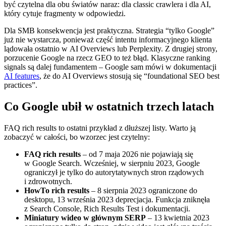
być czytelna dla obu światów naraz: dla classic crawlera i dla AI,
który cytuje fragmenty w odpowiedzi.
Dla SMB konsekwencja jest praktyczna. Strategia “tylko Google”
już nie wystarcza, ponieważ część intentu informacyjnego klienta
lądowała ostatnio w AI Overviews lub Perplexity. Z drugiej strony,
porzucenie Google na rzecz GEO to też błąd. Klasyczne ranking
signals są dalej fundamentem – Google sam mówi w dokumentacji
AI features
, że do AI Overviews stosują się “foundational SEO best
practices”.
Co Google ubił w ostatnich trzech latach
FAQ rich results to ostatni przykład z dłuższej listy. Warto ją
zobaczyć w całości, bo wzorzec jest czytelny:
FAQ rich results
– od 7 maja 2026 nie pojawiają się
w Google Search. Wcześniej, w sierpniu 2023, Google
ograniczył je tylko do autorytatywnych stron rządowych
i zdrowotnych.
HowTo rich results
– 8 sierpnia 2023 ograniczone do
desktopu, 13 września 2023 deprecjacja. Funkcja zniknęła
z Search Console, Rich Results Test i dokumentacji.
Miniatury wideo w głównym SERP
– 13 kwietnia 2023