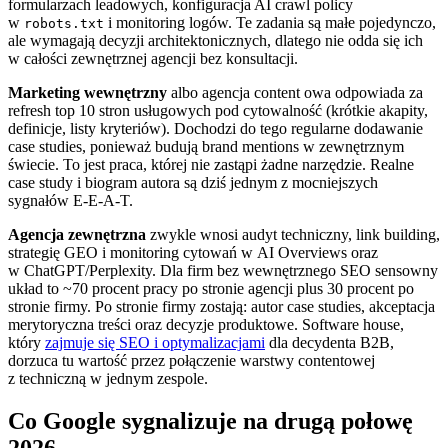
formularzach leadowych, konfiguracja AI crawl policy
w
i monitoring logów. Te zadania są małe pojedynczo,
robots.txt
ale wymagają decyzji architektonicznych, dlatego nie odda się ich
w całości zewnętrznej agencji bez konsultacji.
Marketing wewnętrzny
albo agencja content owa odpowiada za
refresh top 10 stron usługowych pod cytowalność (krótkie akapity,
definicje, listy kryteriów). Dochodzi do tego regularne dodawanie
case studies, ponieważ budują brand mentions w zewnętrznym
świecie. To jest praca, której nie zastąpi żadne narzędzie. Realne
case study i biogram autora są dziś jednym z mocniejszych
sygnałów E-E-A-T.
Agencja zewnętrzna
zwykle wnosi audyt techniczny, link building,
strategię GEO i monitoring cytowań w AI Overviews oraz
w ChatGPT/Perplexity. Dla firm bez wewnętrznego SEO sensowny
układ to ~70 procent pracy po stronie agencji plus 30 procent po
stronie firmy. Po stronie firmy zostają: autor case studies, akceptacja
merytoryczna treści oraz decyzje produktowe. Software house,
który
zajmuje się SEO i optymalizacjami
dla decydenta B2B,
dorzuca tu wartość przez połączenie warstwy contentowej
z techniczną w jednym zespole.
Co Google sygnalizuje na drugą połowę
2026