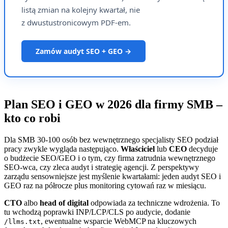
listą zmian na kolejny kwartał, nie
z dwustustronicowym PDF-em.
Zamów audyt SEO + GEO →
Plan SEO i GEO w 2026 dla firmy SMB –
kto co robi
Dla SMB 30-100 osób bez wewnętrznego specjalisty SEO podział
pracy zwykle wygląda następująco.
Właściciel
lub
CEO
decyduje
o budżecie SEO/GEO i o tym, czy firma zatrudnia wewnętrznego
SEO-wca, czy zleca audyt i strategię agencji. Z perspektywy
zarządu sensowniejsze jest myślenie kwartałami: jeden audyt SEO i
GEO raz na półrocze plus monitoring cytowań raz w miesiącu.
CTO
albo
head of digital
odpowiada za techniczne wdrożenia. To
tu wchodzą poprawki INP/LCP/CLS po audycie, dodanie
, ewentualne wsparcie WebMCP na kluczowych
/llms.txt