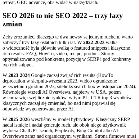
retreat, GEO advance, oba widać w narzędziach.
SEO 2026 to nie SEO 2022 – trzy fazy
zmian
Żeby zrozumieć, dlaczego te dwa newsy są jednym ruchem, warto
zobaczyć trzy fazy ostatnich kilku lat. W
2022-2023
walka
o widoczność była głównie walką o featured snippets i klasyczne
rich results: FAQ, HowTo, video, recipe, product. Strony
optymalizowano pod konkretną pozycję w SERP i pod konkretny
typ rich snippet.
W
2023-2024
Google zaczął zwijać rich results (HowTo
deprecation w sierpniu-wrześniu 2023, wideo ograniczone
w kwietniu i grudniu 2023, sitelinks search box w listopadzie 2024).
Równolegle wszedł AI Overviews, najpierw w USA, potem
w coraz większej liczbie rynków, w tym PL. CTR top 3 wyników
klasycznych zaczął się zmieniać, bo nad nimi pojawiał się
odpowiedź wygenerowana przez AI.
W
2025-2026
weszliśmy w model hybrydowy. Klasyczny SERP
nadal istnieje i nadal generuje ruch, ale obok niego użytkownik
wybiera ChatGPT search, Perplexity, Bing Copilot albo AI
Overviews zaraz nad organicznymi wynikami. Strona firmowa musi