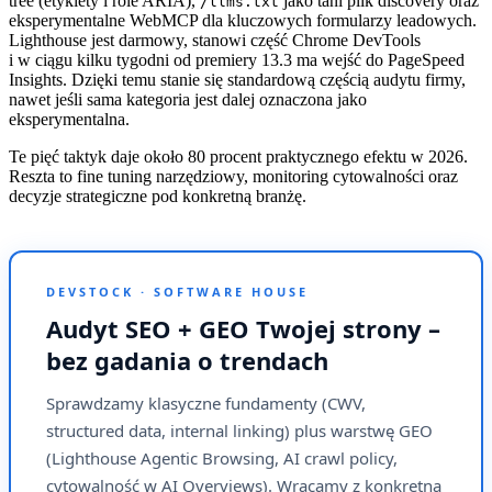
tree (etykiety i role ARIA),
jako tani plik discovery oraz
/llms.txt
eksperymentalne WebMCP dla kluczowych formularzy leadowych.
Lighthouse jest darmowy, stanowi część Chrome DevTools
i w ciągu kilku tygodni od premiery 13.3 ma wejść do PageSpeed
Insights. Dzięki temu stanie się standardową częścią audytu firmy,
nawet jeśli sama kategoria jest dalej oznaczona jako
eksperymentalna.
Te pięć taktyk daje około 80 procent praktycznego efektu w 2026.
Reszta to fine tuning narzędziowy, monitoring cytowalności oraz
decyzje strategiczne pod konkretną branżę.
DEVSTOCK · SOFTWARE HOUSE
Audyt SEO + GEO Twojej strony –
bez gadania o trendach
Sprawdzamy klasyczne fundamenty (CWV,
structured data, internal linking) plus warstwę GEO
(Lighthouse Agentic Browsing, AI crawl policy,
cytowalność w AI Overviews). Wracamy z konkretną