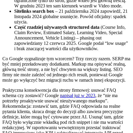
ograniczone tylko do stron, gdzie wideo jest główną treścią.
W grudniu 2023 ten sam kierunek wszedł w Video mode.
Sitelinks search box
– 21 października 2024 zapowiedź, 21
listopada 2024 globalne usunięcie. Powód oficjalny: spadek
użycia.
Część rzadziej używanych structured data
(Course Info,
Claim Review, Estimated Salary, Learning Video, Special
Announcement, Vehicle Listing) – phasing out
zapowiedziany 12 czerwca 2025. Google podał “low usage”
i brak znaczącej wartości dla użytkowników.
Co Google sygnalizuje tym wzorcem? Trzy rzeczy razem. SERP ma
być mniej przeładowany dodatkami. Markup ma opisywać realną,
główną treść strony, a nie być chwytem na większy listing. SEO
firmy nie może zależeć od jednego rich result, ponieważ Google
może go wyłączyć bez migracji ruchu w ramach innej ekspozycji.
Praktyczna konsekwencja dla strony firmowej: usuwać FAQ
schema czy zostawić? Google
napisał już w 2023
, że “nie ma
potrzeby proaktywnie usuwać nieużywanego markupu”.
Rekomendacja: zostawić tam, gdzie FAQ odpowiada na realne
pytania klienta, skraca drogę do decyzji albo zawiera precyzyjne
definicje, które mogą być cytowane przez AI. Usunąć tam, gdzie
FAQ było wyłącznie wkładką pod rich snippet i nie ma wartości
redakcyjnej. W raportowaniu wewnętrznym przestać traktować
FAQ impressions jako KPI i zaktualizować integracje API przed