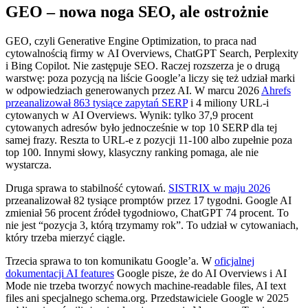
GEO – nowa noga SEO, ale ostrożnie
GEO, czyli Generative Engine Optimization, to praca nad
cytowalnością firmy w AI Overviews, ChatGPT Search, Perplexity
i Bing Copilot. Nie zastępuje SEO. Raczej rozszerza je o drugą
warstwę: poza pozycją na liście Google’a liczy się też udział marki
w odpowiedziach generowanych przez AI. W marcu 2026
Ahrefs
przeanalizował 863 tysiące zapytań SERP
i 4 miliony URL-i
cytowanych w AI Overviews. Wynik: tylko 37,9 procent
cytowanych adresów było jednocześnie w top 10 SERP dla tej
samej frazy. Reszta to URL-e z pozycji 11-100 albo zupełnie poza
top 100. Innymi słowy, klasyczny ranking pomaga, ale nie
wystarcza.
Druga sprawa to stabilność cytowań.
SISTRIX w maju 2026
przeanalizował 82 tysiące promptów przez 17 tygodni. Google AI
zmieniał 56 procent źródeł tygodniowo, ChatGPT 74 procent. To
nie jest “pozycja 3, którą trzymamy rok”. To udział w cytowaniach,
który trzeba mierzyć ciągle.
Trzecia sprawa to ton komunikatu Google’a. W
oficjalnej
dokumentacji AI features
Google pisze, że do AI Overviews i AI
Mode nie trzeba tworzyć nowych machine-readable files, AI text
files ani specjalnego schema.org. Przedstawiciele Google w 2025