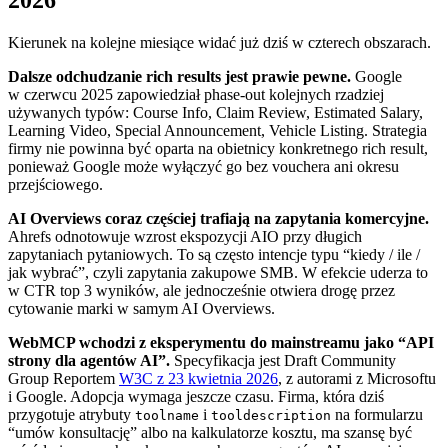
Kierunek na kolejne miesiące widać już dziś w czterech obszarach.
Dalsze odchudzanie rich results jest prawie pewne.
Google
w czerwcu 2025 zapowiedział phase-out kolejnych rzadziej
używanych typów: Course Info, Claim Review, Estimated Salary,
Learning Video, Special Announcement, Vehicle Listing. Strategia
firmy nie powinna być oparta na obietnicy konkretnego rich result,
ponieważ Google może wyłączyć go bez vouchera ani okresu
przejściowego.
AI Overviews coraz częściej trafiają na zapytania komercyjne.
Ahrefs odnotowuje wzrost ekspozycji AIO przy długich
zapytaniach pytaniowych. To są często intencje typu “kiedy / ile /
jak wybrać”, czyli zapytania zakupowe SMB. W efekcie uderza to
w CTR top 3 wyników, ale jednocześnie otwiera drogę przez
cytowanie marki w samym AI Overviews.
WebMCP wchodzi z eksperymentu do mainstreamu jako “API
strony dla agentów AI”.
Specyfikacja jest Draft Community
Group Reportem
W3C z 23 kwietnia 2026
, z autorami z Microsoftu
i Google. Adopcja wymaga jeszcze czasu. Firma, która dziś
przygotuje atrybuty
i
na formularzu
toolname
tooldescription
“umów konsultację” albo na kalkulatorze kosztu, ma szansę być