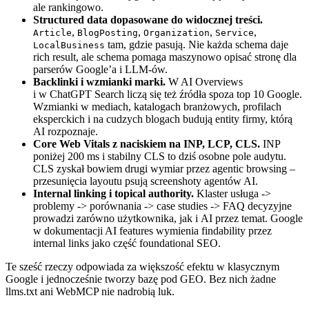
ale rankingowo.
Structured data dopasowane do widocznej treści.
,
,
,
,
Article
BlogPosting
Organization
Service
tam, gdzie pasują. Nie każda schema daje
LocalBusiness
rich result, ale schema pomaga maszynowo opisać stronę dla
parserów Google’a i LLM-ów.
Backlinki i wzmianki marki.
W AI Overviews
i w ChatGPT Search liczą się też źródła spoza top 10 Google.
Wzmianki w mediach, katalogach branżowych, profilach
eksperckich i na cudzych blogach budują entity firmy, którą
AI rozpoznaje.
Core Web Vitals z naciskiem na INP, LCP, CLS.
INP
poniżej 200 ms i stabilny CLS to dziś osobne pole audytu.
CLS zyskał bowiem drugi wymiar przez agentic browsing –
przesunięcia layoutu psują screenshoty agentów AI.
Internal linking i topical authority.
Klaster usługa ->
problemy -> porównania -> case studies -> FAQ decyzyjne
prowadzi zarówno użytkownika, jak i AI przez temat. Google
w dokumentacji AI features wymienia findability przez
internal links jako część foundational SEO.
Te sześć rzeczy odpowiada za większość efektu w klasycznym
Google i jednocześnie tworzy bazę pod GEO. Bez nich żadne
llms.txt ani WebMCP nie nadrobią luk.