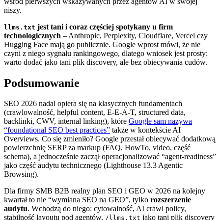
wśród pierwszych wskazywanych przez agentów AI w swojej
niszy.
jest tani i coraz częściej spotykany u firm
llms.txt
technologicznych
– Anthropic, Perplexity, Cloudflare, Vercel czy
Hugging Face mają go publicznie. Google wprost mówi, że nie
czyni z niego sygnału rankingowego, dlatego wniosek jest prosty:
warto dodać jako tani plik discovery, ale bez obiecywania cudów.
Podsumowanie
SEO 2026 nadal opiera się na klasycznych fundamentach
(crawlowalność, helpful content, E-E-A-T, structured data,
backlinki, CWV, internal linking), które
Google sam nazywa
“foundational SEO best practices”
także w kontekście AI
Overviews. Co się zmieniło? Google przestał obiecywać dodatkową
powierzchnię SERP za markup (FAQ, HowTo, video, część
schema), a jednocześnie zaczął operacjonalizować “agent-readiness”
jako część audytu technicznego (Lighthouse 13.3 Agentic
Browsing).
Dla firmy SMB B2B realny plan SEO i GEO w 2026 na kolejny
kwartał to nie “wymiana SEO na GEO”, tylko
rozszerzenie
audytu
. Wchodzą do niego: cytowalność, AI crawl policy,
stabilność layoutu pod agentów,
jako tani plik discovery
/llms.txt