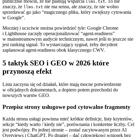
publicznie mówili, że nie planują wsparcia
. To nie
llms.txt
znaczy, że
nie ma sensu, ale znaczy, że nie wolno
llms.txt
sprzedawać go jako “magicznego pliku, który zwiększy cytowania
w Google”.
Mocniej i uczciwie można powiedzieć tyle: Google Chrome
i Lighthouse zaczęły operacjonalizować “agent-readiness”
w mainstreamowym audycie technicznym, nawet jeśli to jeszcze nie
jest ranking signal. To wystarczający sygnał, żeby decydent
zaplanował agent-readiness obok klasycznego CWV.
5 taktyk SEO i GEO w 2026 które
przynoszą efekt
Lista zaczyna się od działań, które mają mocne potwierdzenie
w oficjalnych dokumentach, a dopiero potem przechodzi do
nowszych warstw GEO.
Przepisz strony usługowe pod cytowalne fragmenty
Każda strona usługi powinna mieć krótkie definicje, listy kryteriów,
sekcje “kiedy warto / kiedy nie”, porównania i konkretne liczby. Cel
jest podwójny. Po jednej stronie – zostać zacytowanym przez AI
Overviews i ChatGPT. Po drugiej – dać człowiekowi wniosek bez