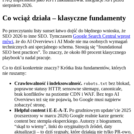
sierpniem 2026.
Co wciąż działa – klasyczne fundamenty
Po przeczytaniu listy sunset łatwo dojść do błędnego wniosku, że
SEO 2026 to inne SEO. Tymczasem
Google Search Central wprost
mówi
, że do AI Overviews i AI Mode nie ma osobnych wymagań
technicznych ani specjalnego schema. Stosują się “foundational
SEO best practices”. To znaczy, że około 80 procent klasycznego
playbook’u nadal pracuje.
Co to dziś konkretnie znaczy? Krótka lista fundamentów, których
nie ruszamy:
Crawlowalność i indeksowalność.
bez blokad,
robots.txt
poprawne statusy HTTP, sensowne sitemapy, canonicale,
brak konfliktów na poziomie CDN i WAF. Bez tego AI
Overviews też się nie pojawią, bo Google musi najpierw
zobaczyć stronę.
Helpful content i E-E-A-T.
Po grudniowym update’cie 2025
(rozszerzony w marcu 2026) Google realnie karze generic
content bez stempla eksperckiego. Autorzy z biogramem,
“skąd to wiemy”, linki do oryginalnych źródeł, daty
aktualizacji – to dziś sygnały, które działają nie tylko PR-owo,