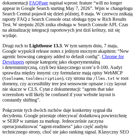
dokumentacji
FAQPage
napisał wprost: feature “will no longer
appear in Google Search starting May 7, 2026”. Wpis w changelogu
Search Central pojawił się dzień później, 8 maja. W czerwcu znikają
raporty FAQ z Search Console oraz obsługa typu w Rich Results
Test. W sierpniu 2026 znika obsługa w Search Console API. Czas
na aktualizację integracji raportowych jest dziś krótszy, niż się
wydaje.
Drugi ruch to
Lighthouse 13.3
. W tym samym dniu, 7 maja,
Google wypuścił release notes z jednym mocnym akapitem: “New
agentic browsing category added to default config”.
Chrome for
Developers
opisuje kategorię jako eksperymentalną
i deterministyczną, czyli bez klasycznego score’a 0-100. Audyt
sprawdza między innymi: czy formularze mają opisy WebMCP
(
,
), czy strona ma
w root
toolname
tooldescription
/llms.txt
domeny, czy accessibility tree jest sensownie opisane i czy layout
nie skacze w CLS. Cytat z dokumentacji: “agents that take
screenshots will likely be confused if your website layout is
constantly shifting”.
Połączenie tych dwóch ruchów daje konkretny sygnał dla
decydenta. Google przestaje obiecywać dodatkową powierzchnię
w SERP w zamian za markup. Jednocześnie zaczyna
operacjonalizować “agent-readiness” jako część audytu
technicznego strony, choć nie jako ranking signal. Klasyczny SEO