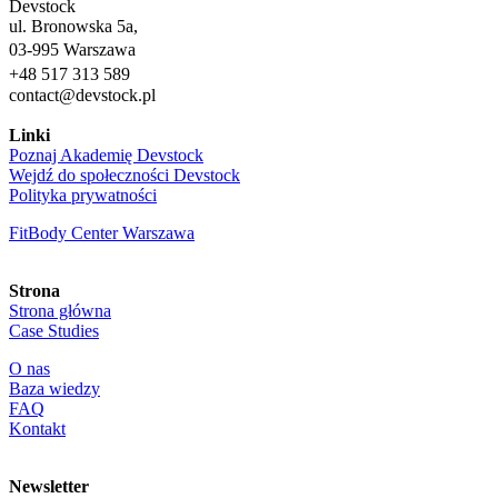
Devstock
ul. Bronowska 5a,
03-995 Warszawa
+48 517 313 589
contact@devstock.pl
Linki
Poznaj Akademię Devstock
Wejdź do społeczności Devstock
Polityka prywatności
FitBody Center Warszawa
Strona
Strona główna
Case Studies
O nas
Baza wiedzy
FAQ
Kontakt
Newsletter